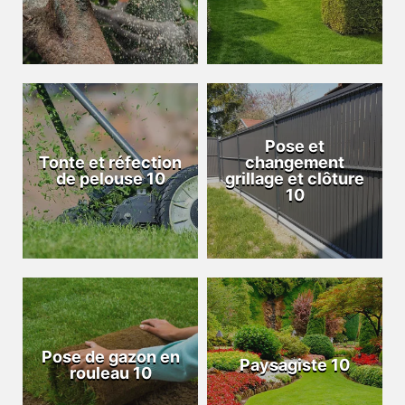
Pose et
Tonte et réfection
changement
de pelouse 10
grillage et clôture
10
Pose de gazon en
Paysagiste 10
rouleau 10