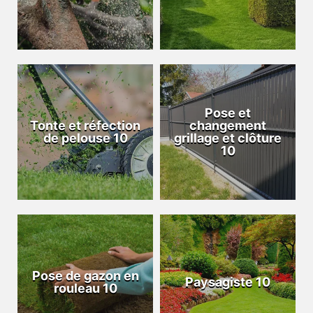
Pose et
Tonte et réfection
changement
de pelouse 10
grillage et clôture
10
Pose de gazon en
Paysagiste 10
rouleau 10