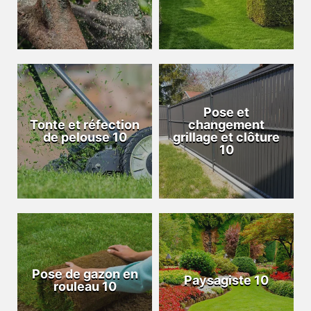
Pose et
Tonte et réfection
changement
de pelouse 10
grillage et clôture
10
Pose de gazon en
Paysagiste 10
rouleau 10