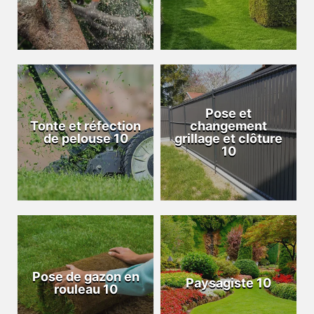
Pose et
Tonte et réfection
changement
de pelouse 10
grillage et clôture
10
Pose de gazon en
Paysagiste 10
rouleau 10