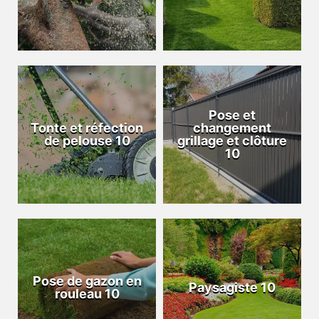
Pose et
Tonte et réfection
changement
de pelouse 10
grillage et clôture
10
Pose de gazon en
Paysagiste 10
rouleau 10