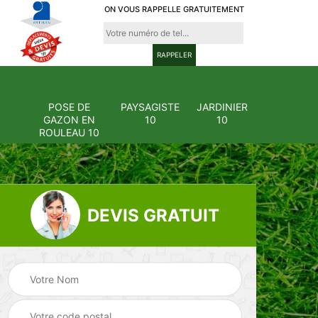
ON VOUS RAPPELLE GRATUITEMENT
POSE DE
PAYSAGISTE
JARDINIER
GAZON EN
10
10
ROULEAU 10
DEVIS GRATUIT
Pose et
ion
changement
Pose de gazon en
0
grillage et clôture
rouleau 10
10