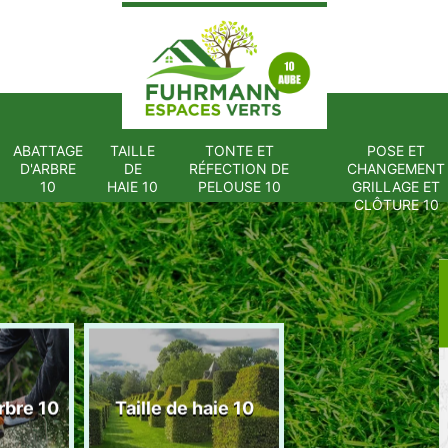
ABATTAGE
TAILLE
TONTE ET
POSE ET
D'ARBRE
DE
RÉFECTION DE
CHANGEMENT
10
HAIE 10
PELOUSE 10
GRILLAGE ET
CLÔTURE 10
Tonte et réfect
rbre 10
Taille de haie 10
de pelouse 1