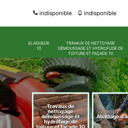
indisponible
indisponible
ELAGUEUR
TRAVAUX DE NETTOYAGE
10
DÉMOUSSAGE ET HYDROFUGE DE
TOITURE ET FAÇADE 10
Travaux de
nettoyage
eur 10
démoussage et
Abattage d'a
hydrofuge de
toiture et façade 10