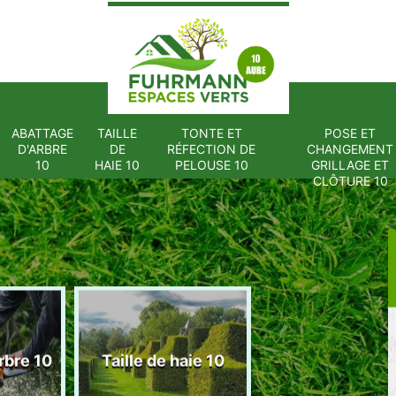
ABATTAGE
TAILLE
TONTE ET
POSE ET
D'ARBRE
DE
RÉFECTION DE
CHANGEMENT
10
HAIE 10
PELOUSE 10
GRILLAGE ET
CLÔTURE 10
Tonte et réfect
rbre 10
Taille de haie 10
de pelouse 1