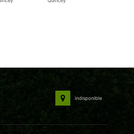
uincey
Quincey
indisponible