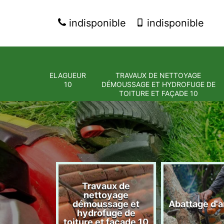
indisponible
indisponible
ELAGUEUR
TRAVAUX DE NETTOYAGE
10
DÉMOUSSAGE ET HYDROFUGE DE
TOITURE ET FAÇADE 10
Travaux de
nettoyage
eur 10
démoussage et
Abattage d'a
hydrofuge de
toiture et façade 10