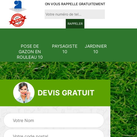
ON VOUS RAPPELLE GRATUITEMENT
POSE DE
PAYSAGISTE
JARDINIER
GAZON EN
10
10
ROULEAU 10
DEVIS GRATUIT
Pose et
ion
changement
Pose de gazon en
0
grillage et clôture
rouleau 10
10