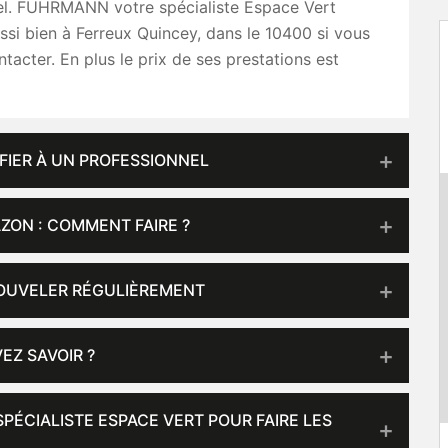
el. FUHRMANN votre spécialiste Espace Vert
ussi bien à Ferreux Quincey, dans le 10400 si vous
ntacter. En plus le prix de ses prestations est
FIER À UN PROFESSIONNEL
AZON : COMMENT FAIRE ?
NOUVELER RÉGULIÈREMENT
EZ SAVOIR ?
ÉCIALISTE ESPACE VERT POUR FAIRE LES