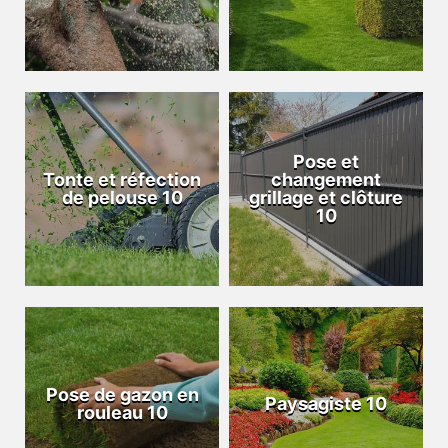
Pose et
Tonte et réfection
changement
de pelouse 10
grillage et clôture
10
Pose de gazon en
Paysagiste 10
rouleau 10