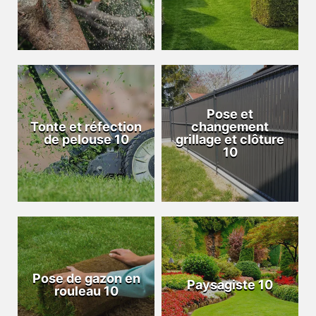
Pose et
Tonte et réfection
changement
de pelouse 10
grillage et clôture
10
Pose de gazon en
Paysagiste 10
rouleau 10