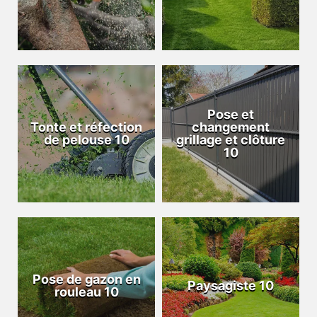
Pose et
Tonte et réfection
changement
de pelouse 10
grillage et clôture
10
Pose de gazon en
Paysagiste 10
rouleau 10