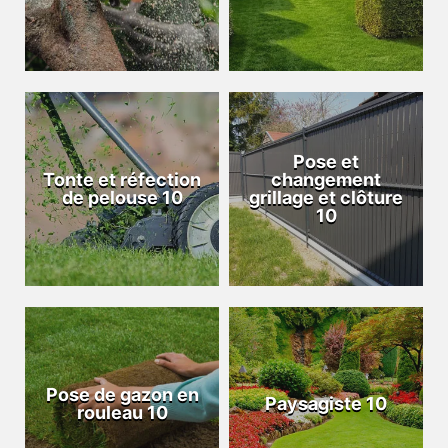
Pose et
Tonte et réfection
changement
de pelouse 10
grillage et clôture
10
Pose de gazon en
Paysagiste 10
rouleau 10