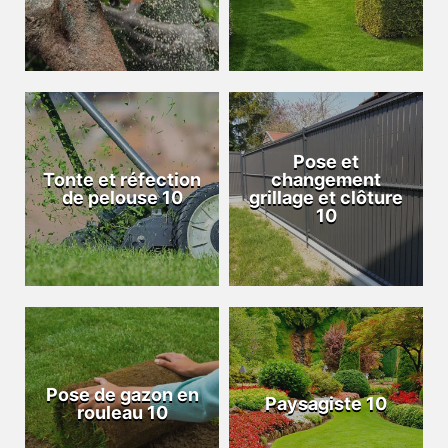
Pose et
Tonte et réfection
changement
de pelouse 10
grillage et clôture
10
Pose de gazon en
Paysagiste 10
rouleau 10