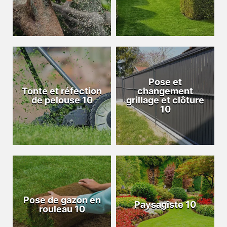
Pose et
Tonte et réfection
changement
de pelouse 10
grillage et clôture
10
Pose de gazon en
Paysagiste 10
rouleau 10