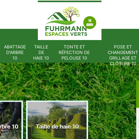
ABATTAGE
TAILLE
TONTE ET
POSE ET
D'ARBRE
DE
RÉFECTION DE
CHANGEMENT
10
HAIE 10
PELOUSE 10
GRILLAGE ET
CLÔTURE 10
Tonte et réfect
rbre 10
Taille de haie 10
de pelouse 1