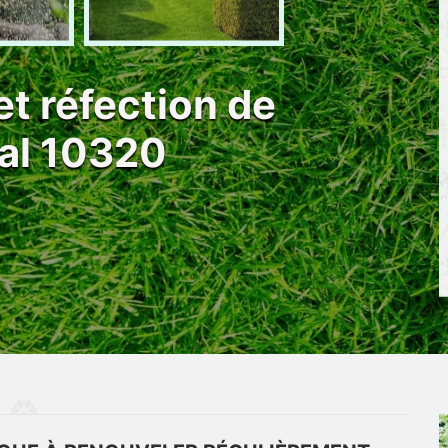
et réfection de
al 10320