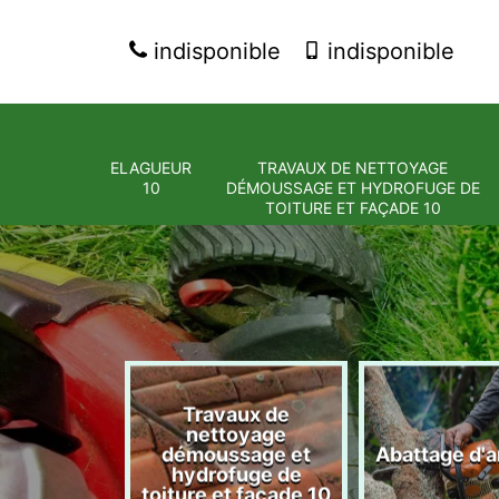
indisponible
indisponible
ELAGUEUR
TRAVAUX DE NETTOYAGE
10
DÉMOUSSAGE ET HYDROFUGE DE
TOITURE ET FAÇADE 10
Travaux de
nettoyage
eur 10
démoussage et
Abattage d'a
hydrofuge de
toiture et façade 10