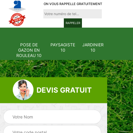
ON VOUS RAPPELLE GRATUITEMENT
POSE DE
PAYSAGISTE
JARDINIER
GAZON EN
10
10
ROULEAU 10
DEVIS GRATUIT
Pose et
ion
changement
Pose de gazon en
0
grillage et clôture
rouleau 10
10