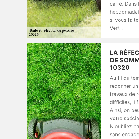
carré. Dans 
hebdomadair
si vous fai
Vert .
LA RÉFEC
DE SOMM
10320
Au fil du te
redonner un 
travaux de r
difficiles, i
Ainsi, on p
votre spécia
N'oubliez pa
sans engagem