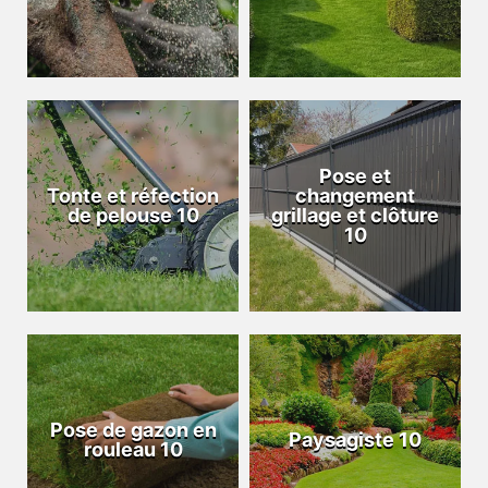
Pose et
Tonte et réfection
changement
de pelouse 10
grillage et clôture
10
Pose de gazon en
Paysagiste 10
rouleau 10