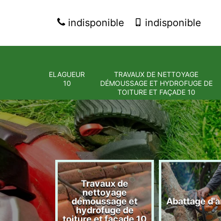
indisponible
indisponible
ELAGUEUR
TRAVAUX DE NETTOYAGE
10
DÉMOUSSAGE ET HYDROFUGE DE
TOITURE ET FAÇADE 10
Travaux de
nettoyage
eur 10
démoussage et
Abattage d'a
hydrofuge de
toiture et façade 10