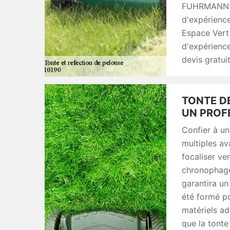
FUHRMANN vo
d'expérienc
Espace Vert 
d'expérience
devis gratui
TONTE DE
UN PROF
Confier à un
multiples a
focaliser ver
chronophage.
garantira un
été formé po
matériels ad
que la tonte