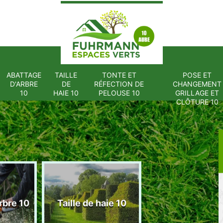
ABATTAGE
TAILLE
TONTE ET
POSE ET
D'ARBRE
DE
RÉFECTION DE
CHANGEMENT
10
HAIE 10
PELOUSE 10
GRILLAGE ET
CLÔTURE 10
Tonte et réfect
rbre 10
Taille de haie 10
de pelouse 1