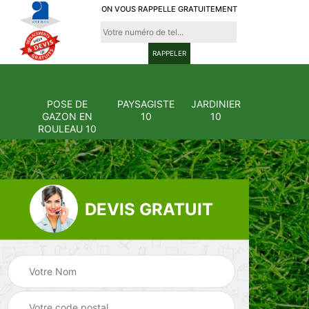
ON VOUS RAPPELLE GRATUITEMENT
POSE DE
PAYSAGISTE
JARDINIER
GAZON EN
10
10
ROULEAU 10
DEVIS GRATUIT
Pose et
ion
changement
Pose de gazon en
0
grillage et clôture
rouleau 10
10