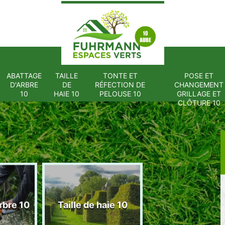
ABATTAGE
TAILLE
TONTE ET
POSE ET
D'ARBRE
DE
RÉFECTION DE
CHANGEMENT
10
HAIE 10
PELOUSE 10
GRILLAGE ET
CLÔTURE 10
Tonte et réfect
rbre 10
Taille de haie 10
de pelouse 1