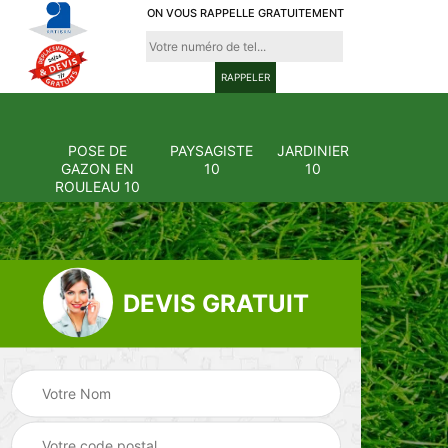
ON VOUS RAPPELLE GRATUITEMENT
POSE DE
PAYSAGISTE
JARDINIER
GAZON EN
10
10
ROULEAU 10
DEVIS GRATUIT
Pose et
ion
changement
Pose de gazon en
0
grillage et clôture
rouleau 10
10