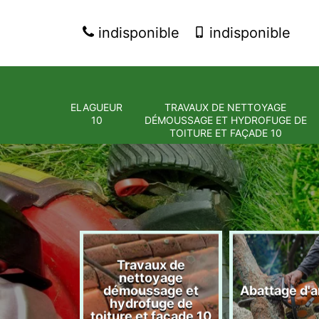
indisponible
indisponible
ELAGUEUR
TRAVAUX DE NETTOYAGE
10
DÉMOUSSAGE ET HYDROFUGE DE
TOITURE ET FAÇADE 10
Travaux de
nettoyage
eur 10
démoussage et
Abattage d'a
hydrofuge de
toiture et façade 10