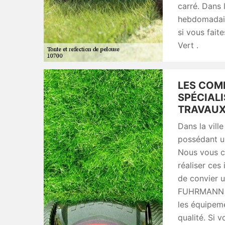
carré. Dans 
hebdomadair
si vous fai
Vert .
LES COM
SPÉCIALI
TRAVAUX
Dans la vill
possédant un
Nous vous c
réaliser ces
de convier u
FUHRMANN vo
les équipeme
qualité. Si