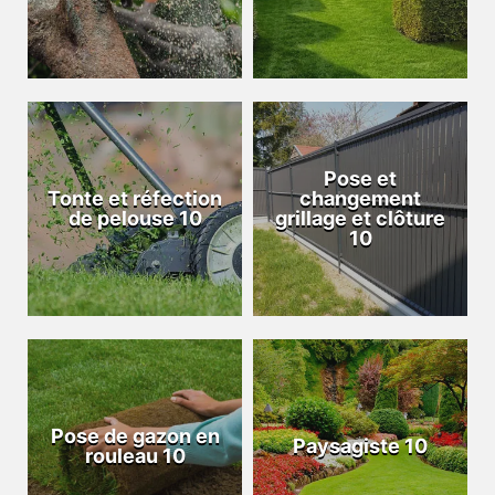
Pose et
Tonte et réfection
changement
de pelouse 10
grillage et clôture
10
Pose de gazon en
Paysagiste 10
rouleau 10