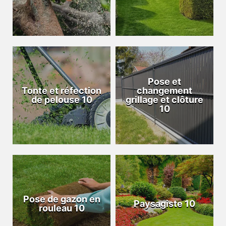
Pose et
Tonte et réfection
changement
de pelouse 10
grillage et clôture
10
Pose de gazon en
Paysagiste 10
rouleau 10