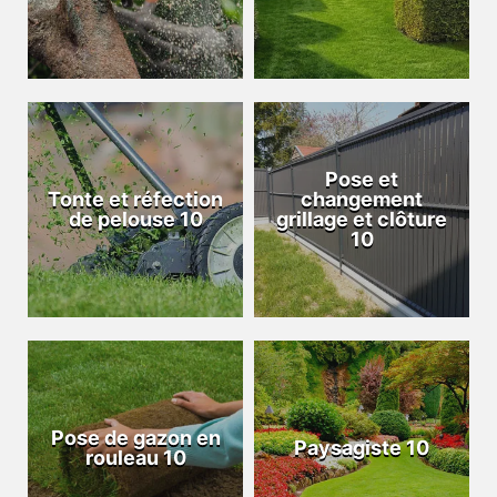
Pose et
Tonte et réfection
changement
de pelouse 10
grillage et clôture
10
Pose de gazon en
Paysagiste 10
rouleau 10