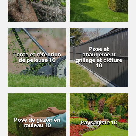
Pose et
Tonte et réfection
changement
de pelouse 10
grillage et clôture
10
Pose de gazon en
Paysagiste 10
rouleau 10