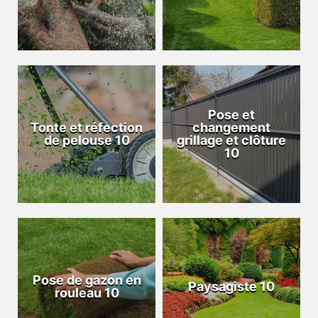
Pose et
Tonte et réfection
changement
de pelouse 10
grillage et clôture
10
Pose de gazon en
Paysagiste 10
rouleau 10