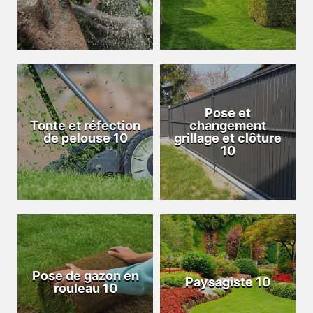
Pose et
Tonte et réfection
changement
de pelouse 10
grillage et clôture
10
Pose de gazon en
Paysagiste 10
rouleau 10