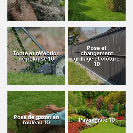
Pose et
Tonte et réfection
changement
de pelouse 10
grillage et clôture
10
Pose de gazon en
Paysagiste 10
rouleau 10