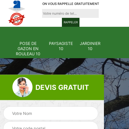
ON VOUS RAPPELLE GRATUITEMENT
POSE DE
PAYSAGISTE
JARDINIER
GAZON EN
10
10
ROULEAU 10
DEVIS GRATUIT
Pose et
ion
changement
Pose de gazon en
0
grillage et clôture
rouleau 10
10