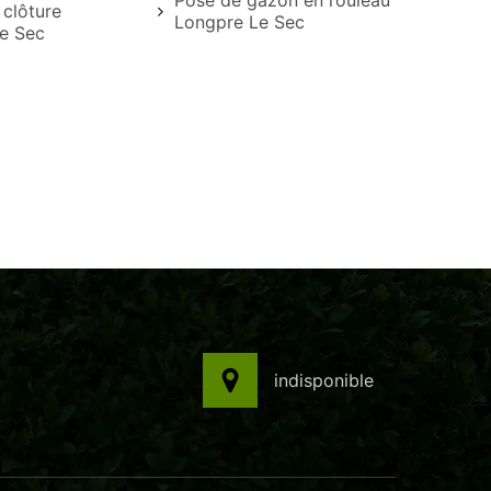
Pose de gazon en rouleau
 clôture
Longpre Le Sec
e Sec
indisponible