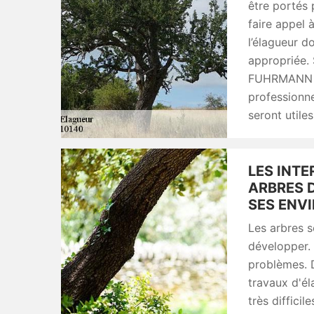
être portés 
faire appel 
l’élagueur do
appropriée. 
FUHRMANN vo
professionn
seront utiles
LES INT
ARBRES D
SES ENV
Les arbres s
développer.
problèmes. D
travaux d'él
très difficil