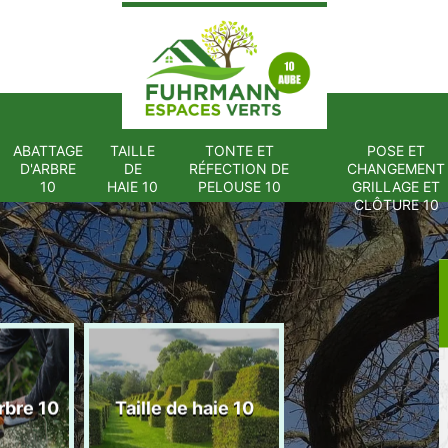
ABATTAGE
TAILLE
TONTE ET
POSE ET
D'ARBRE
DE
RÉFECTION DE
CHANGEMENT
10
HAIE 10
PELOUSE 10
GRILLAGE ET
CLÔTURE 10
Tonte et réfect
rbre 10
Taille de haie 10
de pelouse 1