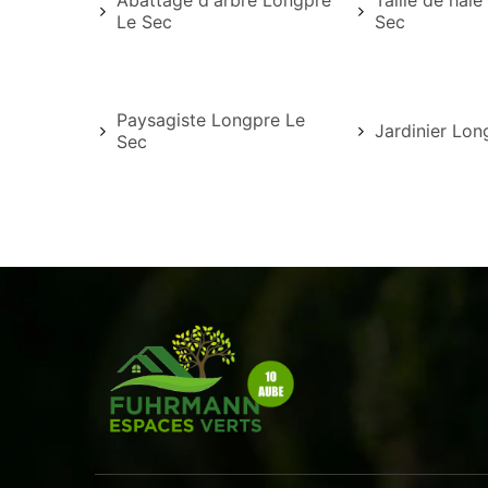
Abattage d'arbre Longpre
Taille de hai
Le Sec
Sec
Paysagiste Longpre Le
Jardinier Lon
Sec