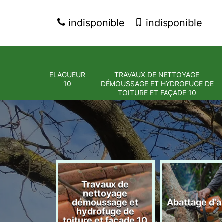
indisponible
indisponible
ELAGUEUR
TRAVAUX DE NETTOYAGE
10
DÉMOUSSAGE ET HYDROFUGE DE
TOITURE ET FAÇADE 10
Travaux de
nettoyage
eur 10
démoussage et
Abattage d'a
hydrofuge de
toiture et façade 10