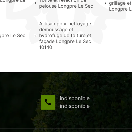
e Longpre Le
Tonte et réfection de
grillage et
pelouse Longpre Le Sec
Longpre L
Artisan pour nettoyage
démoussage et
gpre Le Sec
hydrofuge de toiture et
façade Longpre Le Sec
10140
indisponible
indisponible