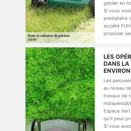
garder en bo
Si vous voul
prestataire 
société FUH
proposer ses
LES OPÉ
DANS LA 
ENVIRON
Les pelouses
au niveau des
travaux de to
indispensab
Espace Vert
qu'il peut p
Si vous avez