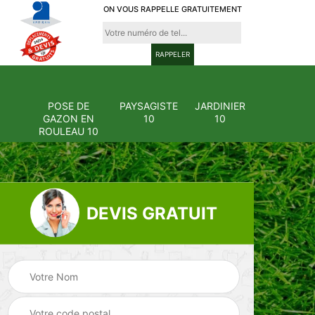
ON VOUS RAPPELLE GRATUITEMENT
POSE DE
PAYSAGISTE
JARDINIER
GAZON EN
10
10
ROULEAU 10
DEVIS GRATUIT
Pose et
ion
changement
Pose de gazon en
0
grillage et clôture
rouleau 10
10