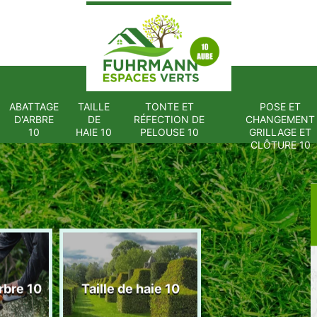
ABATTAGE
TAILLE
TONTE ET
POSE ET
D'ARBRE
DE
RÉFECTION DE
CHANGEMENT
10
HAIE 10
PELOUSE 10
GRILLAGE ET
CLÔTURE 10
Tonte et réfect
rbre 10
Taille de haie 10
de pelouse 1