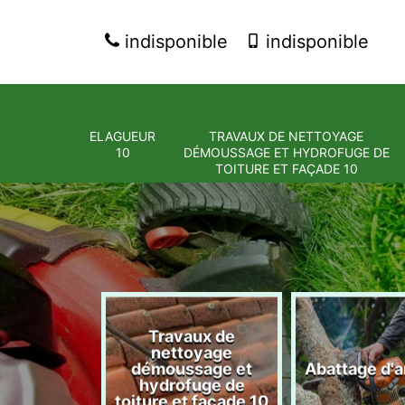
indisponible
indisponible
ELAGUEUR
TRAVAUX DE NETTOYAGE
10
DÉMOUSSAGE ET HYDROFUGE DE
TOITURE ET FAÇADE 10
Travaux de
nettoyage
eur 10
démoussage et
Abattage d'a
hydrofuge de
toiture et façade 10