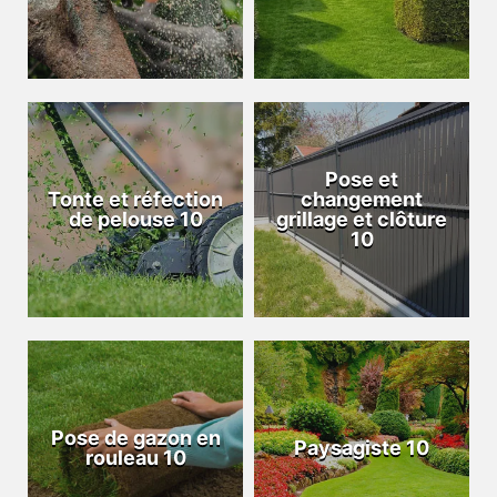
Pose et
Tonte et réfection
changement
de pelouse 10
grillage et clôture
10
Pose de gazon en
Paysagiste 10
rouleau 10