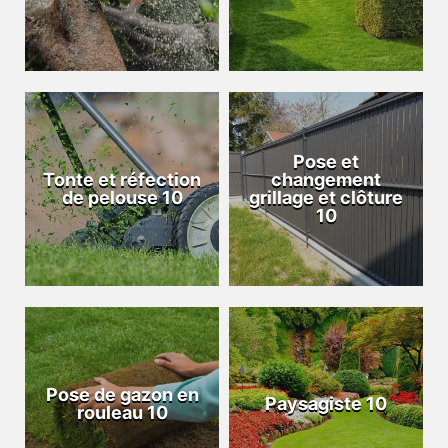
Pose et
Tonte et réfection
changement
de pelouse 10
grillage et clôture
10
Pose de gazon en
Paysagiste 10
rouleau 10