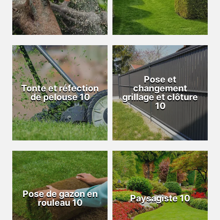
Pose et
Tonte et réfection
changement
de pelouse 10
grillage et clôture
10
Pose de gazon en
Paysagiste 10
rouleau 10