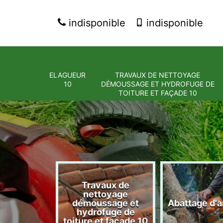
indisponible
indisponible
ELAGUEUR
TRAVAUX DE NETTOYAGE
10
DÉMOUSSAGE ET HYDROFUGE DE
TOITURE ET FAÇADE 10
Travaux de
nettoyage
eur 10
démoussage et
Abattage d'a
hydrofuge de
toiture et façade 10