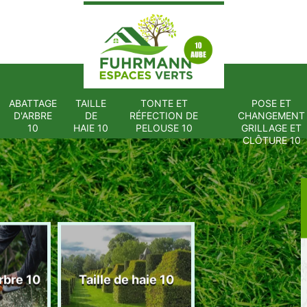
ABATTAGE
TAILLE
TONTE ET
POSE ET
D'ARBRE
DE
RÉFECTION DE
CHANGEMENT
10
HAIE 10
PELOUSE 10
GRILLAGE ET
CLÔTURE 10
Tonte et réfect
rbre 10
Taille de haie 10
de pelouse 1