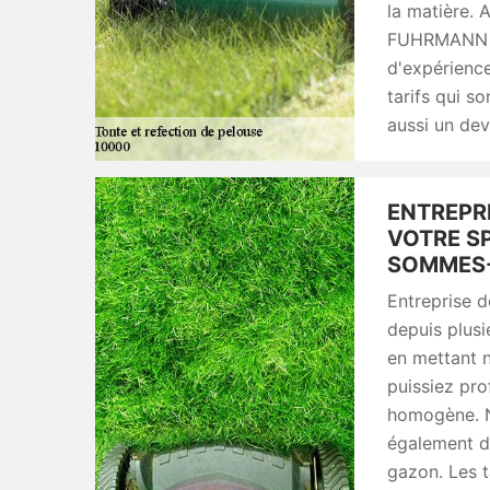
la matière. 
FUHRMANN vo
d'expérience
tarifs qui so
aussi un dev
ENTREPR
VOTRE SP
SOMMES-
Entreprise d
depuis plusi
en mettant n
puissiez pro
homogène. N
également d
gazon. Les t