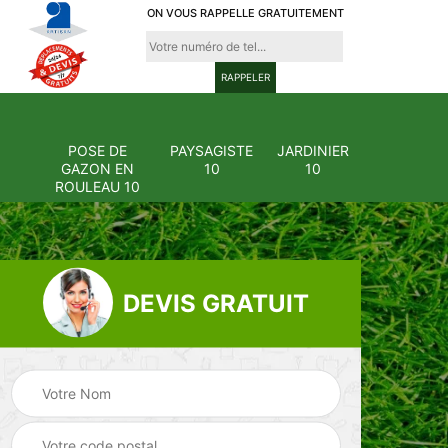
ON VOUS RAPPELLE GRATUITEMENT
POSE DE
PAYSAGISTE
JARDINIER
GAZON EN
10
10
ROULEAU 10
DEVIS GRATUIT
Pose et
ion
changement
Pose de gazon en
0
grillage et clôture
rouleau 10
10