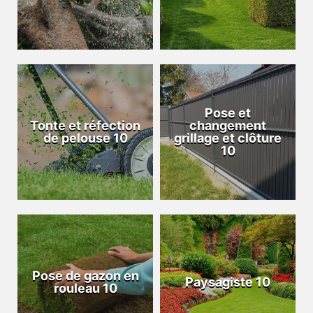
Pose et
Tonte et réfection
changement
de pelouse 10
grillage et clôture
10
Pose de gazon en
Paysagiste 10
rouleau 10