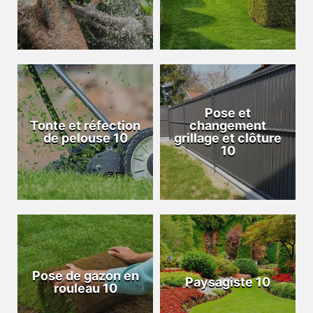
Pose et
Tonte et réfection
changement
de pelouse 10
grillage et clôture
10
Pose de gazon en
Paysagiste 10
rouleau 10