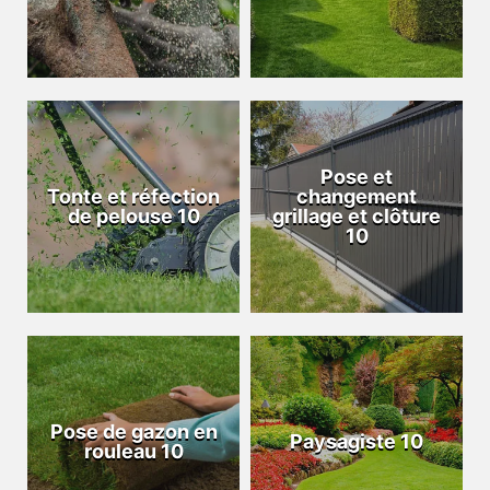
Pose et
Tonte et réfection
changement
de pelouse 10
grillage et clôture
10
Pose de gazon en
Paysagiste 10
rouleau 10