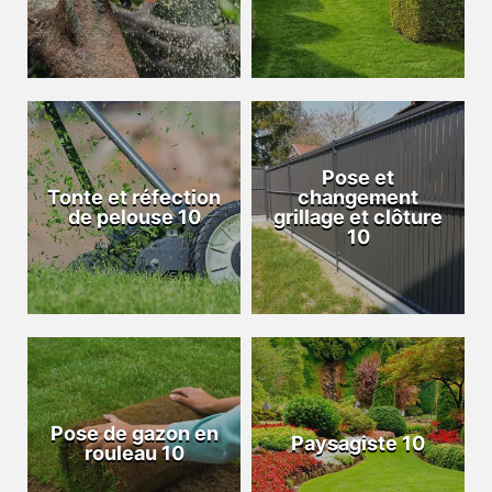
Pose et
Tonte et réfection
changement
de pelouse 10
grillage et clôture
10
Pose de gazon en
Paysagiste 10
rouleau 10