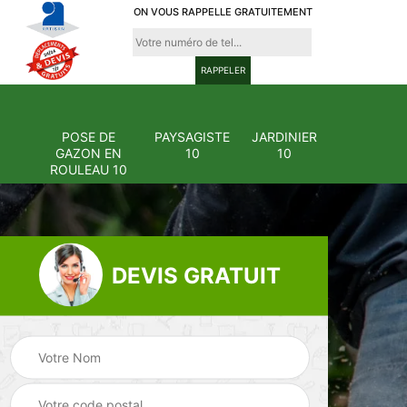
ON VOUS RAPPELLE GRATUITEMENT
POSE DE
PAYSAGISTE
JARDINIER
GAZON EN
10
10
ROULEAU 10
DEVIS GRATUIT
Pose et
ion
changement
Pose de gazon en
0
grillage et clôture
rouleau 10
10