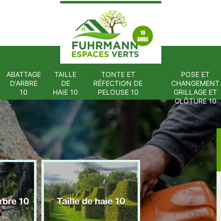
ABATTAGE
TAILLE
TONTE ET
POSE ET
D'ARBRE
DE
RÉFECTION DE
CHANGEMENT
10
HAIE 10
PELOUSE 10
GRILLAGE ET
CLÔTURE 10
Tonte et réfect
rbre 10
Taille de haie 10
de pelouse 1