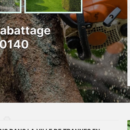
 abattage
10140