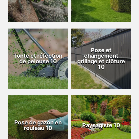
Pose et
Tonte et réfection
changement
de pelouse 10
grillage et clôture
10
Pose de gazon en
Paysagiste 10
rouleau 10