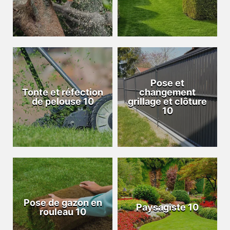
Pose et
Tonte et réfection
changement
de pelouse 10
grillage et clôture
10
Pose de gazon en
Paysagiste 10
rouleau 10