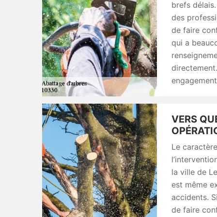
brefs délais
des professi
de faire co
qui a beauco
renseignemen
directement.
engagement
VERS QU
OPÉRATIO
Le caractère
l’interventio
la ville de L
est même exi
accidents. S
de faire co