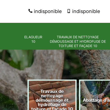
indisponible
indisponible
ELAGUEUR
TRAVAUX DE NETTOYAGE
10
DÉMOUSSAGE ET HYDROFUGE DE
TOITURE ET FAÇADE 10
Travaux de
nettoyage
eur 10
démoussage et
Abattage d'a
hydrofuge de
toiture et façade 10