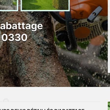
 abattage
 10330