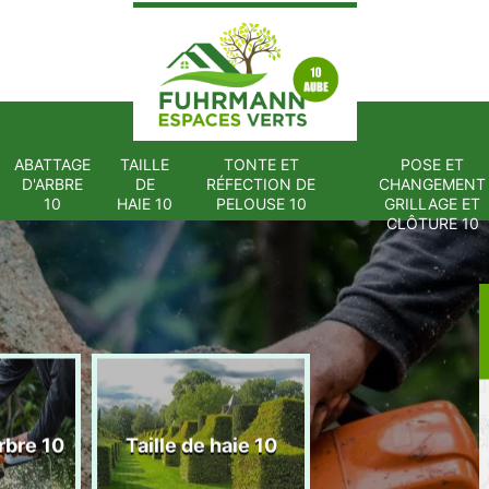
ABATTAGE
TAILLE
TONTE ET
POSE ET
D'ARBRE
DE
RÉFECTION DE
CHANGEMENT
10
HAIE 10
PELOUSE 10
GRILLAGE ET
CLÔTURE 10
Tonte et réfect
rbre 10
Taille de haie 10
de pelouse 1