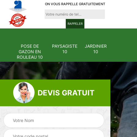
ON VOUS RAPPELLE GRATUITEMENT
POSE DE
PAYSAGISTE
JARDINIER
GAZON EN
10
10
ROULEAU 10
DEVIS GRATUIT
Pose et
ion
changement
Pose de gazon en
0
grillage et clôture
rouleau 10
10