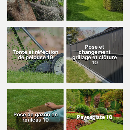
Pose et
Tonte et réfection
changement
de pelouse 10
grillage et clôture
10
Pose de gazon en
Paysagiste 10
rouleau 10