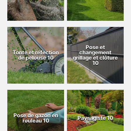
Pose et
Tonte et réfection
changement
de pelouse 10
grillage et clôture
10
Pose de gazon en
Paysagiste 10
rouleau 10