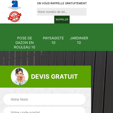
ON VOUS RAPPELLE GRATUITEMENT
POSE DE
PAYSAGISTE
JARDINIER
GAZON EN
10
10
ROULEAU 10
DEVIS GRATUIT
Pose et
ion
changement
Pose de gazon en
0
grillage et clôture
rouleau 10
10