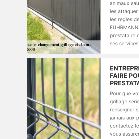
animaux sau
les attaquer
les règles d
FUHRMANN vo
prestataire 
ses services
ENTREPRI
FAIRE PO
PRESTATA
Pour que vot
grillage sé
renseigner s
jamais aux pu
contactez le
vous assurer 