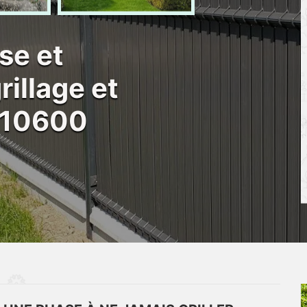
se et
illage et
e 10600