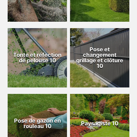
Pose et
Tonte et réfection
changement
de pelouse 10
grillage et clôture
10
Pose de gazon en
Paysagiste 10
rouleau 10